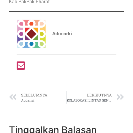
Kab.PakPak Bharat.
Adminrki
SEBELUMNYA
BERIKUTNYA
Audensi
KOLABORASI LINTAS GENERASI PADA ROADSHOW LAKE TOBA TRADITIONAL MUSIC FESTIVAL 4.0 KABUPATEN PAKPAK BHARAT
Tinggalkan Balasan