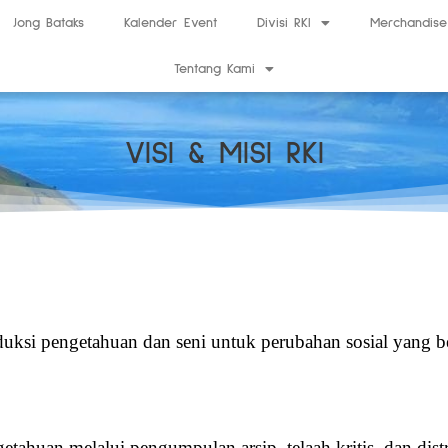
Jong Bataks
Kalender Event
Divisi RKI
Merchandise
Tentang Kami
VISI & MISI RKI
duksi pengetahuan dan seni untuk perubahan sosial yang b
etahuan melalui pengumpulan arsip, telaah kritis, dan dist