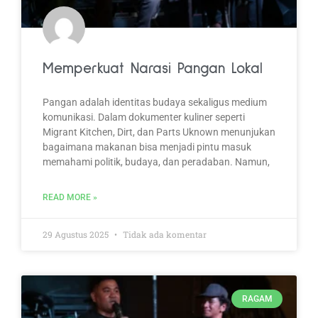
Memperkuat Narasi Pangan Lokal
Pangan adalah identitas budaya sekaligus medium
komunikasi. Dalam dokumenter kuliner seperti
Migrant Kitchen, Dirt, dan Parts Uknown menunjukan
bagaimana makanan bisa menjadi pintu masuk
memahami politik, budaya, dan peradaban. Namun,
READ MORE »
29 Agustus 2025
Tidak ada komentar
RAGAM