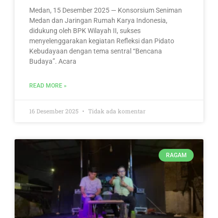
Medan, 15 Desember 2025 — Konsorsium Seniman
Medan dan Jaringan Rumah Karya Indonesia,
didukung oleh BPK Wilayah II, sukses
menyelenggarakan kegiatan Refleksi dan Pidato
Kebudayaan dengan tema sentral “Bencana
Budaya”. Acara
READ MORE »
16 Desember 2025
Tidak ada komentar
RAGAM