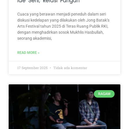
Ide Seni; Relasi Pangan
Cuaca yang berawan menjadi peneduh dalam seri
diskusi kedelapan yang dilakukan oleh Jong Batak’s
Arts Festival tahun 2025 di Teras Ruang Publik RKI,
dengan menghadirkan sosok Mukhlis Hasbullah,
seorang akademisi,
READ MORE »
17 September 2025
Tidak ada komentar
RAGAM