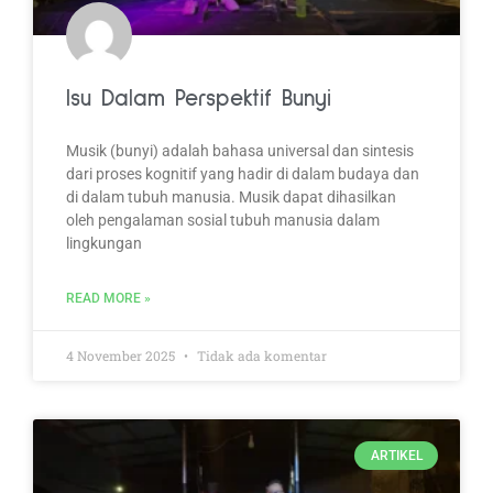
Isu Dalam Perspektif Bunyi
Musik (bunyi) adalah bahasa universal dan sintesis
dari proses kognitif yang hadir di dalam budaya dan
di dalam tubuh manusia. Musik dapat dihasilkan
oleh pengalaman sosial tubuh manusia dalam
lingkungan
READ MORE »
4 November 2025
Tidak ada komentar
ARTIKEL