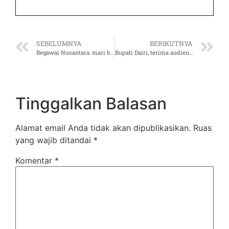
SEBELUMNYA
BERIKUTNYA
Begawai Nusantara: mari bekerja untuk merekat kembali kenusantaraan
Bupati Dairi, terima audiensi panitia “RoadShow Lake Toba Traditional Music Festival”
Tinggalkan Balasan
Alamat email Anda tidak akan dipublikasikan.
Ruas
yang wajib ditandai
*
Komentar
*