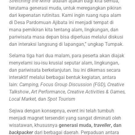
Stretching the Mind’
adalah ajakan bagi kita semua,
terutama generasi muda, untuk meregangkan pikiran
dari kepenatan rutinitas. Kami ingin ruang rupa alam
di Desa Pardomuan Ajibata ini menjadi tempat di
mana pemikiran kita tentang alam, lingkungan, dan
pariwisata masa depan bisa diperluas melalui diskusi
dan interaksi langsung di lapangan,” ungkap Tumpak.
Selama tiga hari dua malam, para peserta akan diajak
menyelami isu-isu krusial seputar alam, lingkungan,
dan pariwisata berkelanjutan. Isu ini dikemas secara
interaktif melalui berbagai bentuk kegiatan, antara
lain:
Camping, Focus Group Discussion (FGD), Creative
Talkshow
,
Art Performance, Creative Activities & Games,
Local Market,
dan
Spot Tourism
Sejiwa dengan konsepnya, event ini telah tumbuh
menjadi magnet tersendiri yang sangat diminati oleh
wisatawan, khususnya
generasi muda,
traveller
, dan
backpacker
dari berbagai daerah. Perpaduan antara