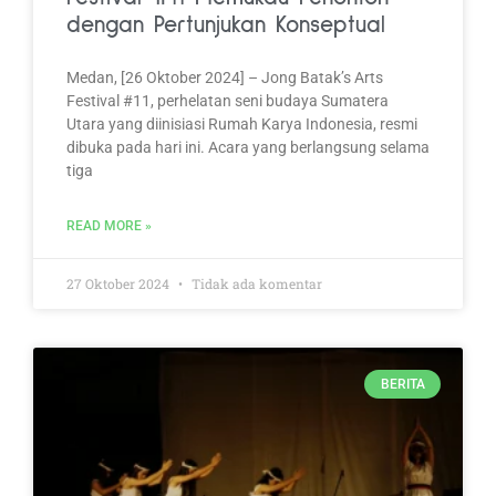
dengan Pertunjukan Konseptual
Medan, [26 Oktober 2024] – Jong Batak’s Arts
Festival #11, perhelatan seni budaya Sumatera
Utara yang diinisiasi Rumah Karya Indonesia, resmi
dibuka pada hari ini. Acara yang berlangsung selama
tiga
READ MORE »
27 Oktober 2024
Tidak ada komentar
BERITA