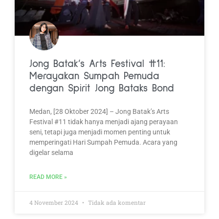
Jong Batak’s Arts Festival #11:
Merayakan Sumpah Pemuda
dengan Spirit Jong Bataks Bond
Medan, [28 Oktober 2024] – Jong Batak’s Arts
Festival #11 tidak hanya menjadi ajang perayaan
seni, tetapi juga menjadi momen penting untuk
memperingati Hari Sumpah Pemuda. Acara yang
digelar selama
READ MORE »
4 November 2024
Tidak ada komentar