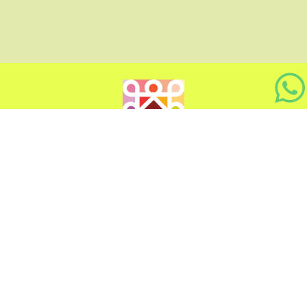
Memaknai, Merawat dan Menghidupkan Tradisi
---------- Follow Us ----------​
---------- Sekretariat ----------​
Jalan Bunga Stella No.46C, Simpang Selayang, Kec. Medan Tuntungan, Kota
Medan, Sumatera Utara 20135
Kebijakan Privacy